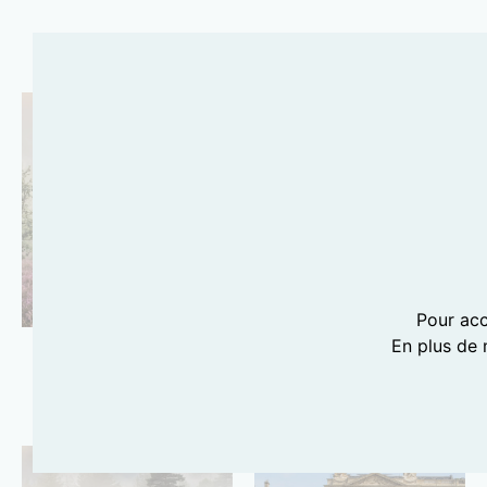
MON CHEMIN
C’EST QUOI LA
SANTÉ
INTÉGRATIVE ?
Pour acc
En plus de 
MON CHEMIN