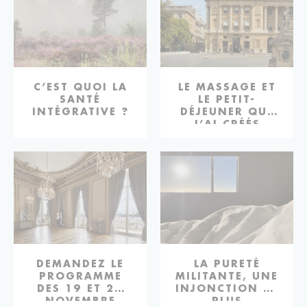
C’EST QUOI LA
LE MASSAGE ET
SANTÉ
LE PETIT-
INTÉGRATIVE ?
DÉJEUNER QUE
J’AI CRÉÉS
POUR L’HÔTEL
DE CRILLON
DEMANDEZ LE
LA PURETÉ
PROGRAMME
MILITANTE, UNE
DES 19 ET 20
INJONCTION DE
NOVEMBRE
PLUS