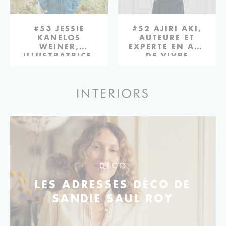
#53 JESSIE
#52 AJIRI AKI,
KANELOS
AUTEURE ET
WEINER,
EXPERTE EN ART
ILLUSTRATRICE,
DE VIVRE
AUTEURE ET
COMÉDIENNE
INTERIORS
DECO
LES ADRESSES DÉCO DE
SANDIE SAUL ROY