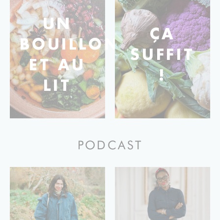
UN
ÇA
BOUILLON
SUFFIT
ET AU
!
LIT
PODCAST