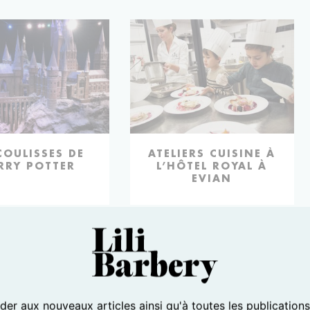
ITÉS
COULISSES DE
ACTIVITÉS
ATELIERS CUISINE À
RRY POTTER
L’HÔTEL ROYAL À
EVIAN
VOIR TOUT
HDAY PARTY
er aux nouveaux articles ainsi qu'à toutes les publication