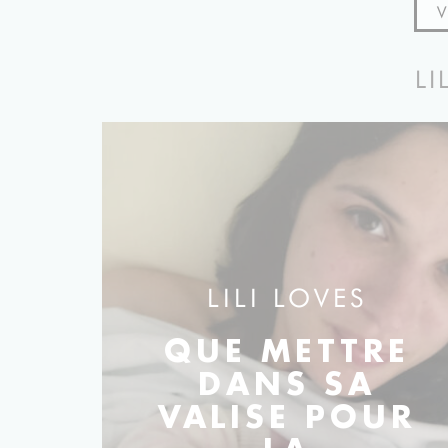
LI
LILI LOVES
QUE METTRE
DANS SA
VALISE POUR