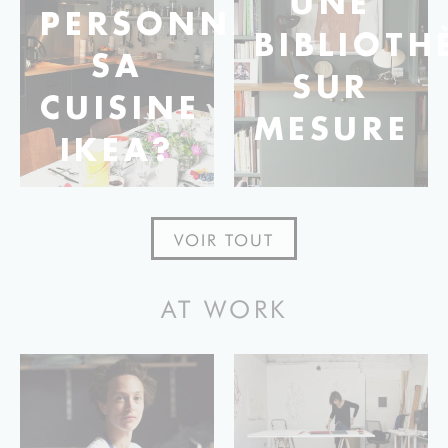
UNE
PERSONNALISER
BIBLIOTH
SA
SUR
CUISINE
MESURE
IKEA?
VOIR TOUT
AT WORK