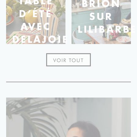
TABLE
BRION
D’ÉTÉ
SUR
AVEC
LILIBARB
DELAJOIE
VOIR TOUT