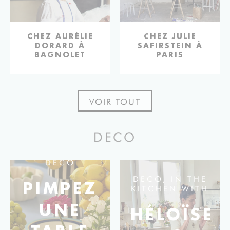
AT WORK
CHEZ AURÉLIE
AT WORK
CHEZ JULIE
DORARD À
SAFIRSTEIN À
BAGNOLET
PARIS
VOIR TOUT
DECO
DECO
DECO
IN THE
PIMPEZ
KITCHEN WITH
UNE
HÉLOÏSE