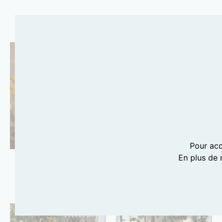
DECO
LES ADRESSES
DÉCO DE SANDIE
SAUL ROY
Pour acc
En plus de 
ADRESSES