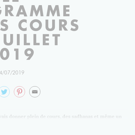
GRAMME
ES COURS
JUILLET
019
4/07/2019
je vais donner plein de cours, des sadhanas et même un
nement cette période d’éclipses…