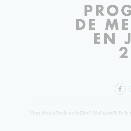
PRO
DE M
EN 
2
Vous êtes à Paris en juillet? Moi aussi!!! Et 
atelier le 14 juillet. De quoi traverser serei