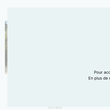
PHOTOGRAPHIE LILI BARBERY-COULON
Pour acc
En plus de 
MES ADRESSES À
MARRAKECH
22/01/2024