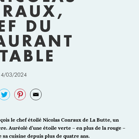
RAUX,
EF DU
AURANT
 TABLE
14/03/2024
ois le chef étoilé Nicolas Conraux de La Butte, un
re. Auréolé d’une étoile verte – en plus de la rouge –
 sa cuisine depuis plus de quatre ans.