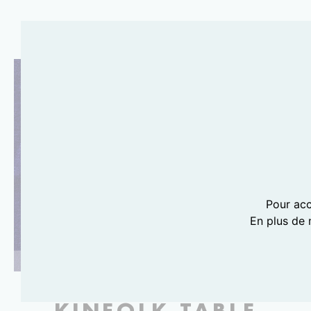
Pour acc
En plus de 
PHOTOGRAPHIE LILI BARBERY-COULON
KINFOLK TABLE