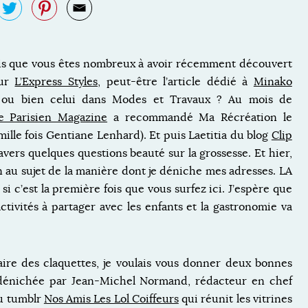
vois que vous êtes nombreux à avoir récemment découvert
sur
L’Express Styles
, peut-être l’article dédié à
Minako
 ou bien celui dans Modes et Travaux ? Au mois de
e Parisien Magazine
a recommandé Ma Récréation le
i mille fois Gentiane Lenhard). Et puis Laetitia du blog
Clip
avers quelques questions beauté sur la grossesse. Et hier,
n au sujet de la manière dont je déniche mes adresses. LA
 c’est la première fois que vous surfez ici. J’espère que
ctivités à partager avec les enfants et la gastronomie va
re des claquettes, je voulais vous donner deux bonnes
é dénichée par Jean-Michel Normand, rédacteur en chef
 du tumblr
Nos Amis Les Lol Coiffeurs
qui réunit les vitrines