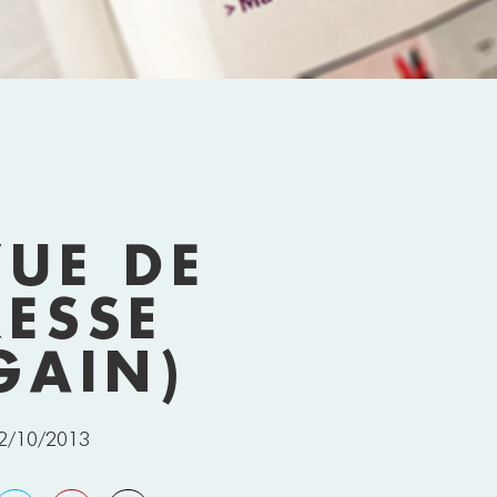
RY-COULON DE L'ARTICLE PARU LE WEEKEND DERNIER D
VUE DE
RESSE
GAIN)
2/10/2013