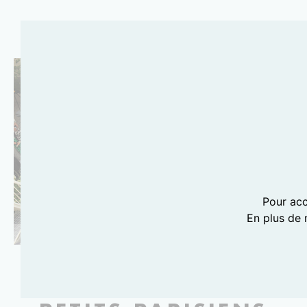
Pour acc
En plus de 
PHOTOGRAPHIE LILI BARBERY-COULON
LE CLUB DES