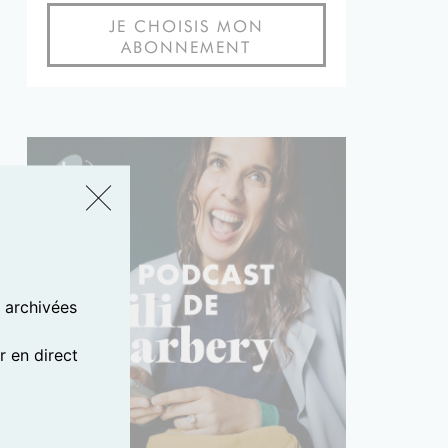
JE CHOISIS MON
ABONNEMENT
s archivées
 en direct