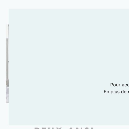
Pour acc
En plus de 
PHOTOGRAPHIE LILI BARBERY-COULON
MY LITTLE DAY A