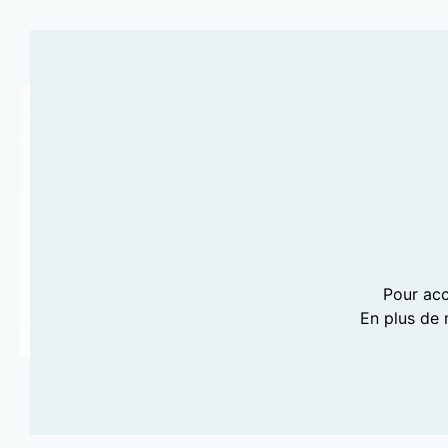
Pour acc
En plus de 
PHOTOGRAPHIE LILI BARBERY-COULON
WE ARE FAMILY!