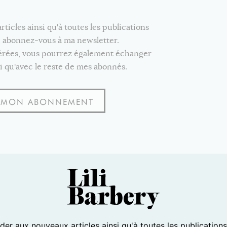
icles ainsi qu'à toutes les publications
e, abonnez-vous à ma newsletter.
férées, vous pourrez également échanger
i qu'avec le reste de mes abonnés.
S MON ABONNEMENT
er aux nouveaux articles ainsi qu'à toutes les publication