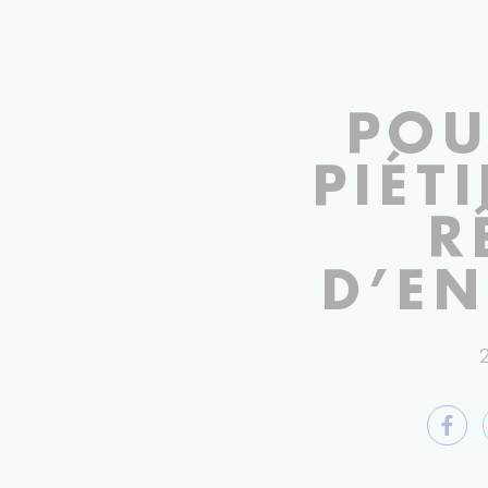
PHOTOGR
POU
PIÉT
R
D’E