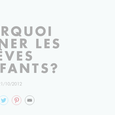
APHIE ISSUE DU CHEF D'OEUVRE PEAU D'ÂNE DE JACQ
RQUOI
INER LES
ÊVES
NFANTS?
21/10/2012