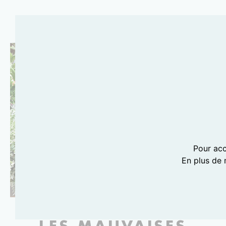
Pour acc
En plus de 
PHOTOGRAPHIE LILI BARBERY-COULON
LES MAUVAISES