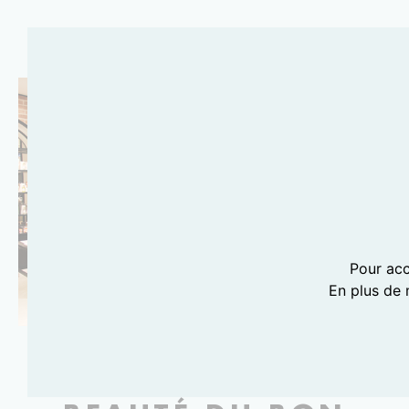
Pour acc
En plus de 
PHOTOGRAPHIE LILI BARBERY-COULON
LE NOUVEL ESPACE