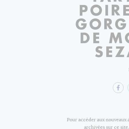
POIR
GORG
DE M
SEZ
Pour accéder aux nouveaux art
archivées sur ce sit