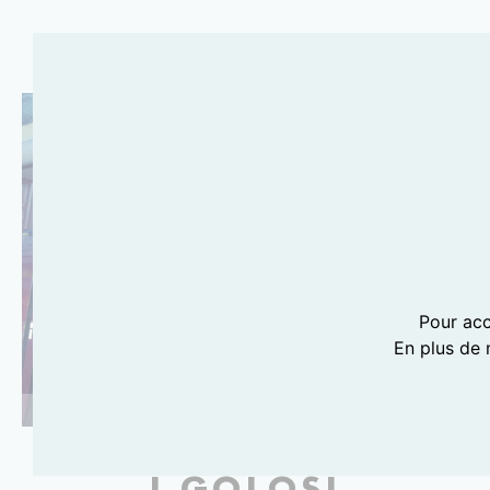
Pour acc
En plus de 
PHOTOGRAPHIE LILI BARBERY-COULON
I GOLOSI