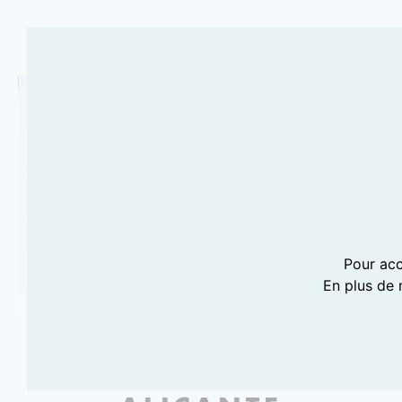
Pour acc
En plus de 
PHOTOGRAPHIE LILI BARBERY-COULON
PRESS TRIP À