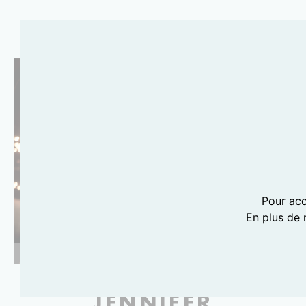
Pour acc
En plus de 
PHOTOGRAPHIE LILI BARBERY-COULON
JENNIFER