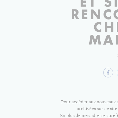
ET S
RENC
CH
MA
Pour accéder aux nouveaux art
archivées sur ce sit
En plus de mes adresses pré