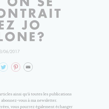
I ON SE
ONTRAIT
EZ JO
LONE?
3/06/2017
icles ainsi qu'à toutes les publications
e, abonnez-vous à ma newsletter.
férées, vous pourrez également échanger