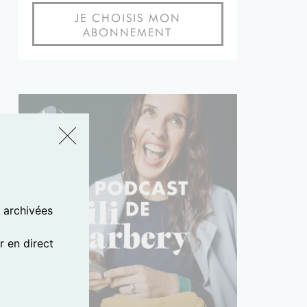
JE CHOISIS MON
ABONNEMENT
s archivées
 en direct