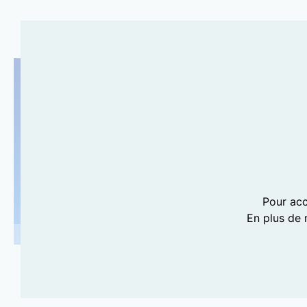
Pour acc
En plus de 
PHOTOGRAPHIE LILI BARBERY-COULON
TUILERIES EN FÊTE