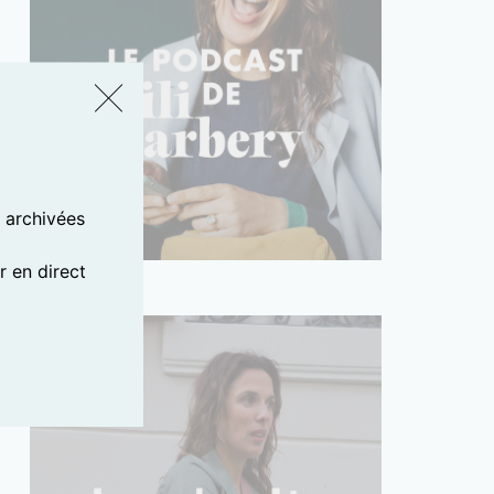
s archivées
 en direct