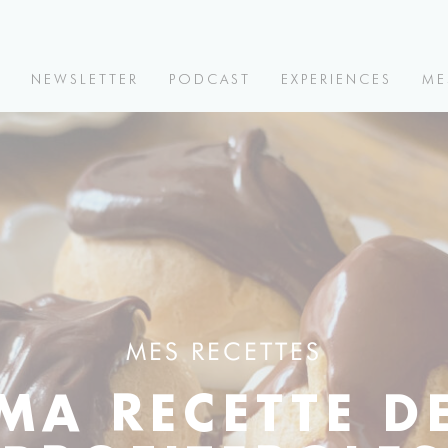
V
NEWSLETTER
PODCAST
EXPERIENCES
ME
MES RECETTES
MA RECETTE D