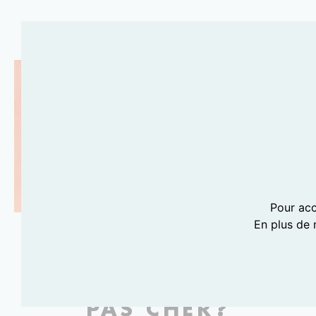
Pour acc
En plus de 
OÙ TROUVER UN
BON COLORISTE
PAS CHER?